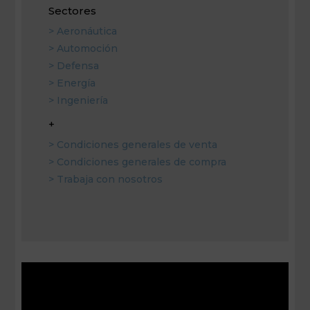
Sectores
> Aeronáutica
> Automoción
> Defensa
> Energía
> Ingeniería
+
> Condiciones generales de venta
> Condiciones generales de compra
> Trabaja con nosotros