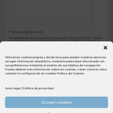
(* Campos obligatorios)
Completando el formulario y haciendo click en “Enviar” usted
consiente que ÚTILES Y MECANIZADOS - UMEC S.L trate sus
datos personales para resolver su consulta o solicitud de
información por correo electrónico, o para considerarlo en sus
procesos de selección. Puede acceder a más información y
conocer sus derechos en nuestra
Política de privacidad
Utilizamos cookies propias y de terceros para prestar nuestros servicios,
Deseo recibir información periódica sobre los servicios y
recoger información estadística, mostrarle publicidad relacionada con
actividades del responsable por correo electrónico.
sus preferencias mediante el análisis de sus hábitos de navegación.
Puede obtener más información sobre las cookies, o bien conocer cómo
cambiar la configuración en nuestra
Política de Cookies
.
Aviso legal
|
Política de privacidad
© Copyright 2026 Umec All Rights Reserved
Aviso Legal
Canal ético
Accept cookies
Política de privacidad
Política de cookies