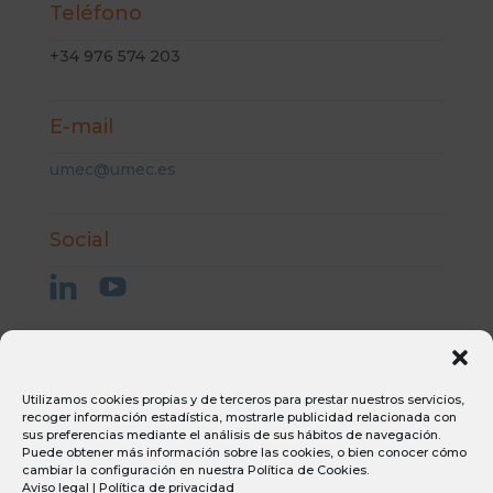
Teléfono
+34 976 574 203
E-mail
umec@umec.es
Social
Aviso Legal
Utilizamos cookies propias y de terceros para prestar nuestros servicios,
Condiciones generales de compra
recoger información estadística, mostrarle publicidad relacionada con
Condiciones generales de venta
sus preferencias mediante el análisis de sus hábitos de navegación.
Puede obtener más información sobre las cookies, o bien conocer cómo
Canal ético
cambiar la configuración en nuestra
Política de Cookies
.
Política de privacidad
Aviso legal
|
Política de privacidad