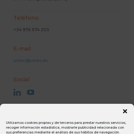
Teléfono
+34 976 574 203
E-mail
umec@umec.es
Social
Aviso Legal
Utilizamos cookies propias y de terceros para prestar nuestros servicios,
Condiciones generales de compra
recoger información estadística, mostrarle publicidad relacionada con
sus preferencias mediante el análisis de sus hábitos de navegación.
Condiciones generales de venta