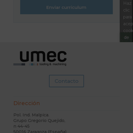
Haz
Enviar currículum
clic
para
acep
cook
de
mark
y
perm
este
cont
Contacto
Dirección
Pol. Ind. Malpica.
Grupo Gregorio Quejido,
n 44-45
50016 Zaragoza (España)