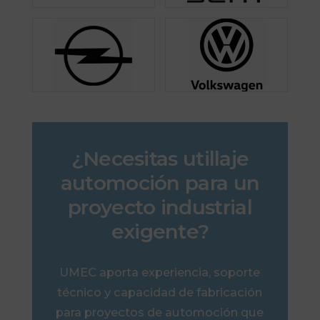
¿Necesitas utillaje
automoción para un
proyecto industrial
exigente?
UMEC aporta experiencia, soporte
técnico y capacidad de fabricación
para proyectos de automoción que