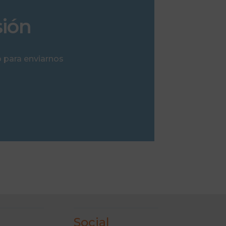
sión
 para enviarnos
Social