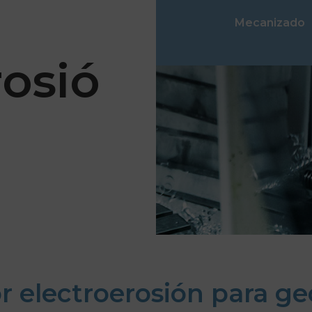
Mecanizado
rosió
 electroerosión para ge