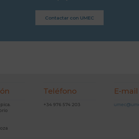
Contactar con UMEC
ión
Teléfono
E-mail
lpica.
+34 976 574 203
umec@ume
orio
goza