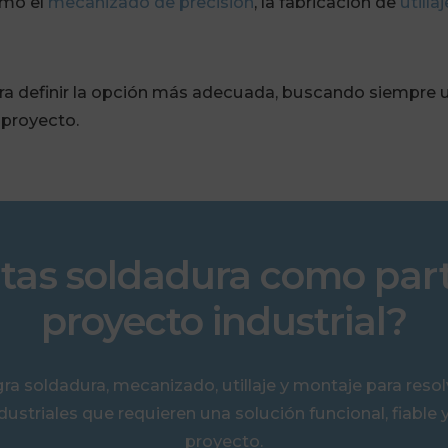
omo el
mecanizado de precisión
, la fabricación de
utillaj
a definir la opción más adecuada, buscando siempre una
 proyecto.
tas soldadura como par
proyecto industrial?
a soldadura, mecanizado, utillaje y montaje para resol
dustriales que requieren una solución funcional, fiable 
proyecto.