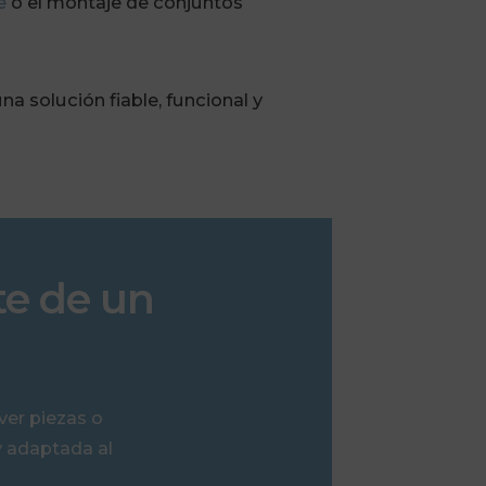
e
o el montaje de conjuntos
 solución fiable, funcional y
te de un
ver piezas o
y adaptada al