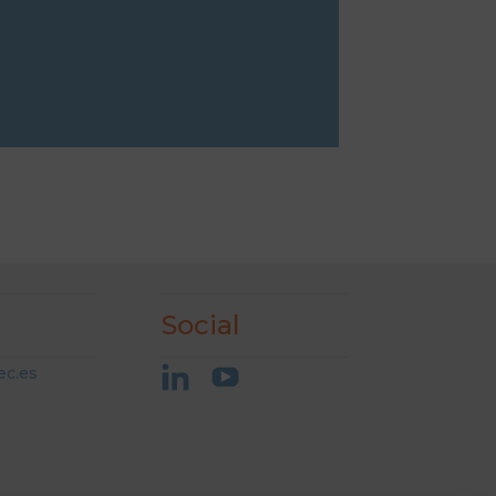
Social
c.es