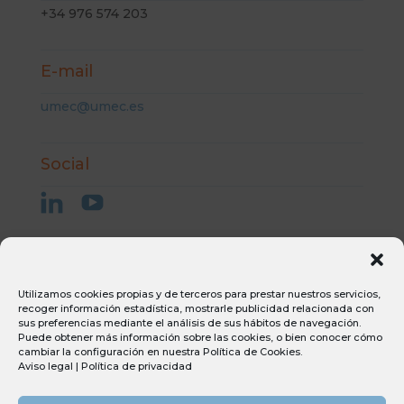
+34 976 574 203
E-mail
umec@umec.es
Social
Aviso Legal
Utilizamos cookies propias y de terceros para prestar nuestros servicios,
Condiciones generales de compra
recoger información estadística, mostrarle publicidad relacionada con
sus preferencias mediante el análisis de sus hábitos de navegación.
Condiciones generales de venta
Puede obtener más información sobre las cookies, o bien conocer cómo
Canal ético
cambiar la configuración en nuestra
Política de Cookies
.
Política de privacidad
Aviso legal
|
Política de privacidad
Política de cookies