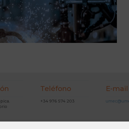
ión
Teléfono
E-mail
lpica.
+34 976 574 203
umec@ume
orio
goza