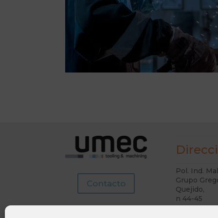
Direcc
Pol. Ind. Ma
Grupo Greg
Contacto
Quejido,
n 44-45
50016 Zara
(España)