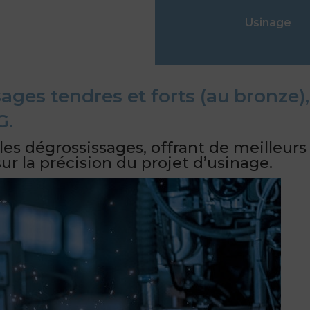
Usinage
ages tendres et forts (au bronze)
G.
es dégrossissages, offrant de meilleurs p
ur la précision du projet d’usinage.