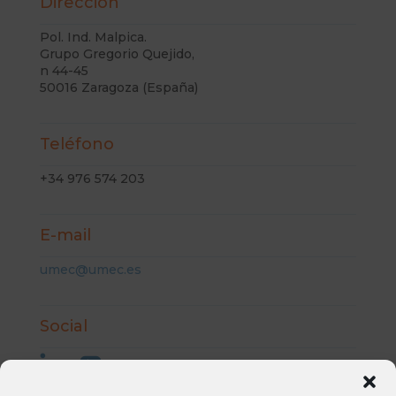
Dirección
Pol. Ind. Malpica.
Grupo Gregorio Quejido,
n 44-45
50016 Zaragoza (España)
Teléfono
+34 976 574 203
E-mail
umec@umec.es
Social