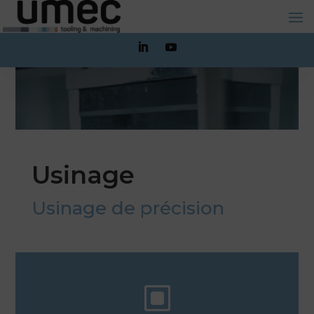
Usinage
Usinage de précision
W