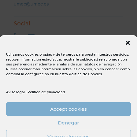
umec@umec.es
Social
Utilizamos cookies propias y de terceros para prestar nuestros servicios,
recoger información estadística, mostrarle publicidad relacionada con
Aviso Legal
sus preferencias mediante el análisis de sus hábitos de navegación.
Puede obtener más información sobre las cookies, o bien conocer cómo
Condiciones generales de compra
cambiar la configuración en nuestra
Política de Cookies
.
Condiciones generales de venta
Canal ético
Política de privacidad
Aviso legal
|
Política de privacidad
Política de cookies
Accept cookies
Sostenibilidad
PERTE
Denegar
Tdi
View preferences