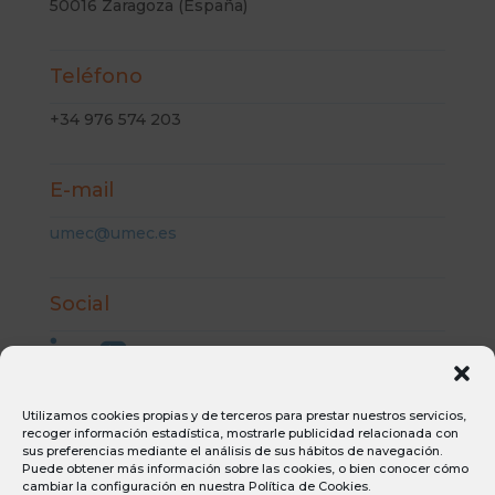
50016 Zaragoza (España)
Teléfono
+34 976 574 203
E-mail
umec@umec.es
Social
Utilizamos cookies propias y de terceros para prestar nuestros servicios,
recoger información estadística, mostrarle publicidad relacionada con
Aviso Legal
sus preferencias mediante el análisis de sus hábitos de navegación.
Puede obtener más información sobre las cookies, o bien conocer cómo
Condiciones generales de compra
cambiar la configuración en nuestra
Política de Cookies
.