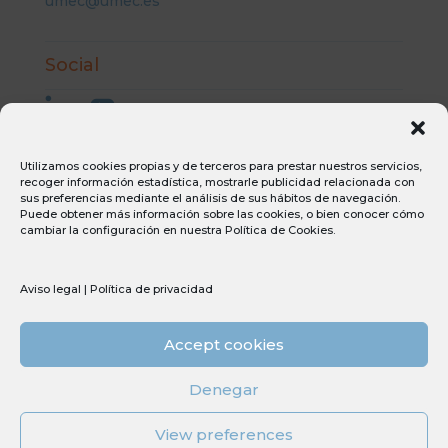
umec@umec.es
Social
Utilizamos cookies propias y de terceros para prestar nuestros servicios,
recoger información estadística, mostrarle publicidad relacionada con
Aviso Legal
sus preferencias mediante el análisis de sus hábitos de navegación.
Puede obtener más información sobre las cookies, o bien conocer cómo
Condiciones generales de compra
cambiar la configuración en nuestra
Política de Cookies
.
Condiciones generales de venta
Canal ético
Política de privacidad
Aviso legal
|
Política de privacidad
Política de cookies
Accept cookies
Sostenibilidad
PERTE
Denegar
Tdi
View preferences
© Copyright 2026 Umec All Rights Reserved