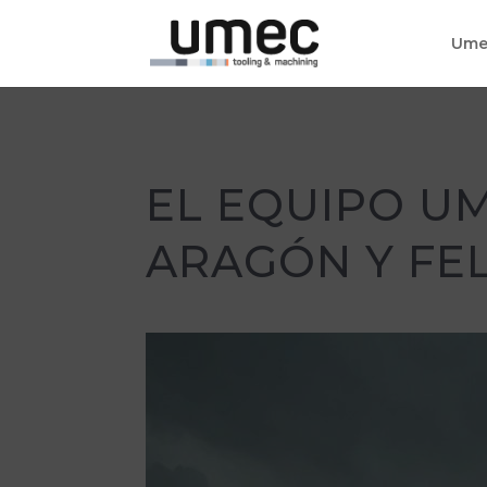
Ume
EL EQUIPO UM
ARAGÓN Y FEL