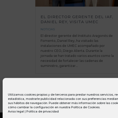
EL DIRECTOR GERENTE DEL IAF,
DANIEL REY, VISITA UMEC
NOTICIAS
El director gerente del Instituto Aragonés de
Fomento, Daniel Rey, ha visitado las
instalaciones de UMEC acompañado por
nuestro CEO, Diego Alierta. Durante la
jornada se han tratado varios asuntos como la
necesidad de fortalecer las cadenas de
suministro, garantizar...
Utilizamos cookies propias y de terceros para prestar nuestros servicios, 
estadística, mostrarle publicidad relacionada con sus preferencias mediant
sus hábitos de navegación. Puede obtener más información sobre las cook
cómo cambiar la configuración en nuestra
Política de Cookies
.
Aviso legal
|
Política de privacidad