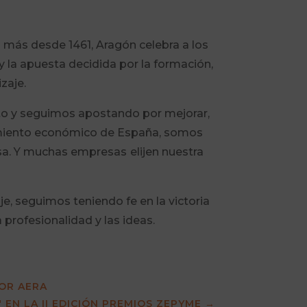
 más desde 1461, Aragón celebra a los
o y la apuesta decidida por la formación,
zaje.
to y seguimos apostando por mejorar,
ecimiento económico de España, somos
ensa. Y muchas empresas
elijen nuestra
e, seguimos teniendo fe en la victoria
a profesionalidad y las ideas.
OR AERA
 EN LA II EDICIÓN PREMIOS ZEPYME
→