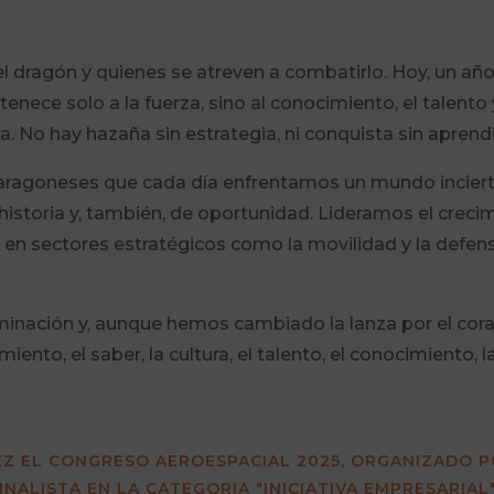
l dragón y quienes se atreven a combatirlo. Hoy, un año
rtenece solo a la fuerza, sino al conocimiento, el talent
ua. No hay hazaña sin estrategia, ni conquista sin aprendi
aragoneses que cada día enfrentamos un mundo incier
de historia y, también, de oportunidad. Lideramos el cr
s en sectores estratégicos como la movilidad y la def
inación y, aunque hemos cambiado la lanza por el coraj
nto, el saber, la cultura, el talento, el conocimiento, l
Z EL CONGRESO AEROESPACIAL 2025, ORGANIZADO P
INALISTA EN LA CATEGORIA "INICIATIVA EMPRESARIAL"