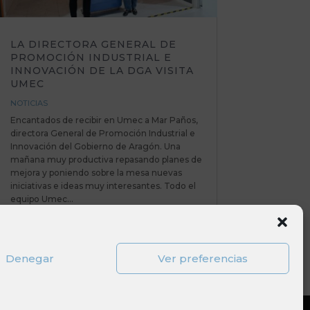
LA DIRECTORA GENERAL DE
PROMOCIÓN INDUSTRIAL E
INNOVACIÓN DE LA DGA VISITA
UMEC
NOTICIAS
Encantados de recibir en Umec a Mar Paños,
directora General de Promoción Industrial e
Innovación del Gobierno de Aragón. Una
mañana muy productiva repasando planes de
mejora y poniendo sobre la mesa nuevas
iniciativas e ideas muy interesantes. Todo el
equipo Umec...
Denegar
Ver preferencias