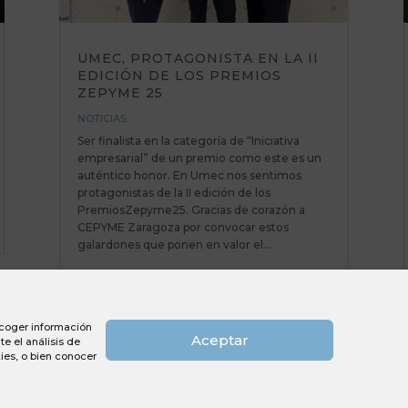
UMEC, PROTAGONISTA EN LA II
EDICIÓN DE LOS PREMIOS
ZEPYME 25
NOTICIAS
Ser finalista en la categoría de “Iniciativa
empresarial” de un premio como este es un
auténtico honor. En Umec nos sentimos
protagonistas de la II edición de los
PremiosZepyme25. Gracias de corazón a
CEPYME Zaragoza por convocar estos
galardones que ponen en valor el...
recoger información
Aceptar
e el análisis de
ies, o bien conocer