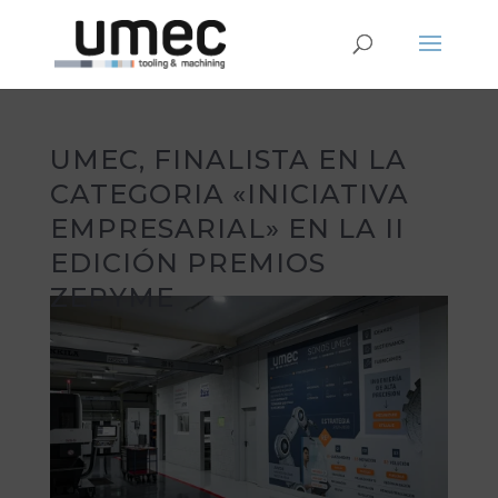
UMEC, FINALISTA EN LA
CATEGORIA «INICIATIVA
EMPRESARIAL» EN LA II
EDICIÓN PREMIOS
ZEPYME