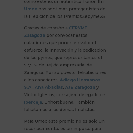
como este es un auténtico honor. En
Umec
nos sentimos protagonistas de
la II edición de los PremiosZepyme25.
Gracias de corazón a
CEPYME
Zaragoza
por convocar estos
galardones que ponen en valor el
esfuerzo, la innovación y la dedicación
de las pymes, que representamos el
97,9 % del tejido empresarial de
Zaragoza. Por su puesto, felicitaciones
a los ganadores:
Adiego Hermanos
S.A.
,
Ana Abadias
,
AJE Zaragoza
y
Víctor Iglesias, consejero delegado de
Ibercaja
. Enhorabuena. También
felicitamos a los demás finalistas.
Para Umec este premio no es solo un
reconocimiento: es un impulso para