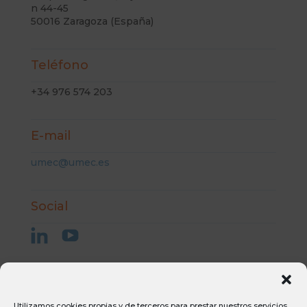
n 44-45
50016 Zaragoza (España)
Teléfono
+34 976 574 203
E-mail
umec@umec.es
Social
Aviso Legal
Utilizamos cookies propias y de terceros para prestar nuestros servicios,