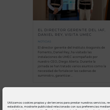
EL DIRECTOR GERENTE DEL IAF,
DANIEL REY, VISITA UMEC
NOTICIAS
El director gerente del Instituto Aragonés de
Fomento, Daniel Rey, ha visitado las
instalaciones de UMEC acompañado por
nuestro CEO, Diego Alierta. Durante la
jornada se han tratado varios asuntos como la
necesidad de fortalecer las cadenas de
suministro, garantizar...
Utilizamos cookies propias y de terceros para prestar nuestros servicios, 
estadística, mostrarle publicidad relacionada con sus preferencias mediant