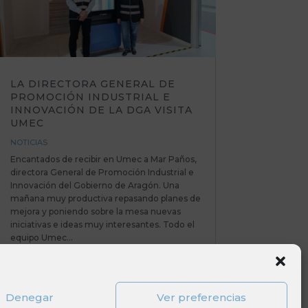
LA DIRECTORA GENERAL DE
PROMOCIÓN INDUSTRIAL E
INNOVACIÓN DE LA DGA VISITA
UMEC
NOTICIAS
Encantados de recibir en Umec a Mar Paños,
directora General de Promoción Industrial e
Innovación del Gobierno de Aragón. Una
mañana muy productiva repasando planes de
mejora y poniendo sobre la mesa nuevas
iniciativas e ideas muy interesantes. Todo el
equipo Umec...
Denegar
Ver preferencias