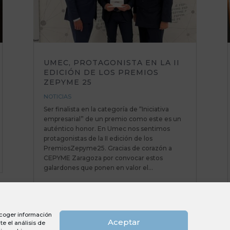
UMEC, PROTAGONISTA EN LA II
EDICIÓN DE LOS PREMIOS
ZEPYME 25
NOTICIAS
Ser finalista en la categoría de “Iniciativa
empresarial” de un premio como este es un
auténtico honor. En Umec nos sentimos
protagonistas de la II edición de los
PremiosZepyme25. Gracias de corazón a
CEPYME Zaragoza por convocar estos
galardones que ponen en valor el...
recoger información
Aceptar
e el análisis de