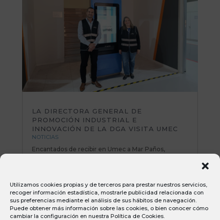
LA DIRECTORA GENERAL DE
PROMOCIÓN INDUSTRIAL E
INNOVACIÓN DE LA DGA VISITA UMEC
NOTICIAS
Encantados de recibir en Umec a Mar Paños,
directora General de Promoción Industrial e
Innovación del Gobierno de Aragón. Una mañana
muy productiva repasando planes de mejora y
Utilizamos cookies propias y de terceros para prestar nuestros servicios,
poniendo sobre la mesa nuevas iniciativas e ideas
recoger información estadística, mostrarle publicidad relacionada con
muy interesantes. Todo el equipo Umec...
sus preferencias mediante el análisis de sus hábitos de navegación.
Puede obtener más información sobre las cookies, o bien conocer cómo
cambiar la configuración en nuestra
Política de Cookies
.