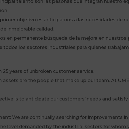
principal talento son las pesonas que integran nuestro
ción
rimer objetivo es anticiparnos a las necesidades de nue
 de inmejorable calidad.
mos en permanente búsqueda de la mejora en nuestros p
de todos los sectores industriales para quienes trabajam
 25 years of unbroken customer service.
in assets are the people that make up our team. At UM
ective is to anticipate our customers’ needs and satisfy
nt: We are continually searching for improvements in 
 the level demanded by the industrial sectors for whom