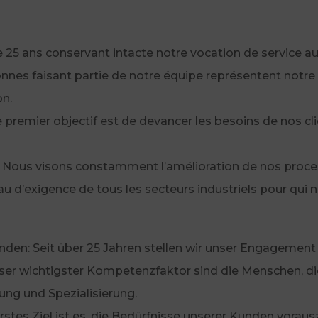
 25 ans conservant intacte notre vocation de service au 
onnes faisant partie de notre équipe représentent notre 
on.
premier objectif est de devancer les besoins de nos clien
 : Nous visons constamment l’amélioration de nos proce
u d’exigence de tous les secteurs industriels pour qui n
den: Seit über 25 Jahren stellen wir unser Engagement
ser wichtigster Kompetenzfaktor sind die Menschen, di
dung und Spezialisierung.
erstes Ziel ist es, die Bedürfnisse unserer Kunden vorau