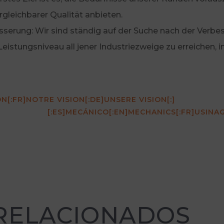
gleichbarer Qualität anbieten.
esserung: Wir sind ständig auf der Suche nach der Verb
eistungsniveau all jener Industriezweige zu erreichen, in
ON[:FR]NOTRE VISION[:DE]UNSERE VISION[:]
[:ES]MECÁNICO[:EN]MECHANICS[:FR]USINA
 RELACIONADOS