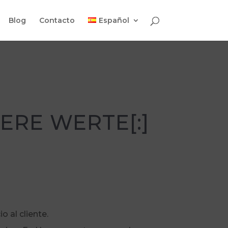
Blog
Contacto
Español
ERE WERTE[:]
 al cliente.