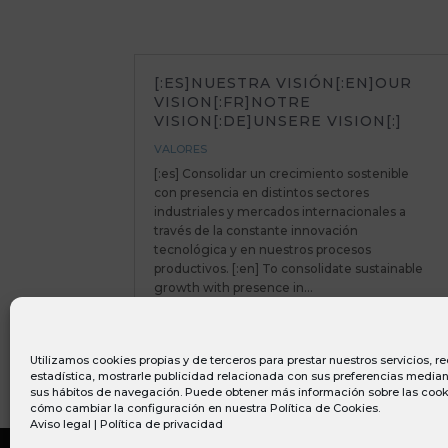
[:ES]NUESTRA VISIÓN[:EN]OUR
VISION[:FR]NOTRE
VISION[:DE]UNSERE VISION[:]
VALORES
[:es] Consolidar un crecimiento sostenible
con presencia en distintos sectores
industriales y mercados internacionales a
través de la constante innovación
tecnológica y en nuestros procesos
productivos. [:en] To consolidate sustainable
growth with presence in...
Utilizamos cookies propias y de terceros para prestar nuestros servicios, 
estadística, mostrarle publicidad relacionada con sus preferencias mediant
sus hábitos de navegación. Puede obtener más información sobre las cook
cómo cambiar la configuración en nuestra
Política de Cookies
.
Aviso legal
|
Política de privacidad