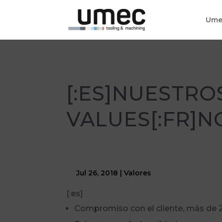
Ume
[:ES]NUESTRO
VALUES[:FR]N
Jul 26, 2018
|
Valores
[:es]
Compromiso con el cliente, más de 25