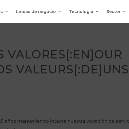
c
Líneas de negocio
Tecnología
Sector
S VALORES[:EN]OUR
OS VALEURS[:DE]UNS
 años manteniendo intacta nuestra vocación de servicio