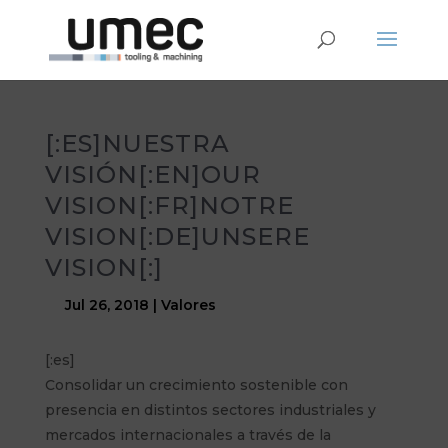
[:ES]NUESTRA
VISIÓN[:EN]OUR
VISION[:FR]NOTRE
VISION[:DE]UNSERE
VISION[:]
Jul 26, 2018
|
Valores
[:es]
Consolidar un crecimiento sostenible con
presencia en distintos sectores industriales y
mercados internacionales a través de la