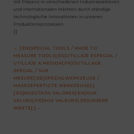
mit Präsenz in verschiedenen Industriesektoren
und internationalen Märkten durch ständige
technologische Innovationen in unseren
Produktionsprozessen.
[:]
←
[:EN]SPECIAL TOOLS / MADE TO
MEASURE TOOLS[:ES]UTILLAJE ESPECIAL /
UTILLAJE A MEDIDA[:FR]OUTILLAGE
SPÉCIAL / SUR
MESURE[:DE]SPEZIALWERKZEUGE /
MASSGEFERTIGTE WERKZEUGE[:]
[:ES]NUESTROS VALORES[:EN]OUR
VALUES[:FR]NOS VALEURS[:DE]UNSERE
WERTE[:]
→