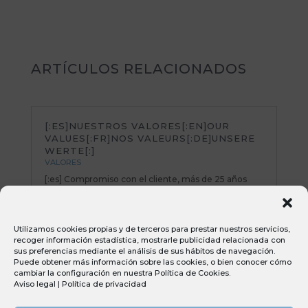
ARTÍCULOS RELACIONADOS
[:ES]NUESTROS VALORES[:EN]OUR
VALUES[:FR]NOS VALEURS[:DE]UNSERE
WERTE[:]
VALORES
[:es] Compromiso con el cliente, más de 25 años
manteniendo intacta nuestra vocación de servicio al
cliente. Talento y profesionalidad, nuestro principal
talento son las pesonas que integran nuestro
Utilizamos cookies propias y de terceros para prestar nuestros servicios,
equipo. En Umec apostamos por la formación
recoger información estadística, mostrarle publicidad relacionada con
continua y su...
sus preferencias mediante el análisis de sus hábitos de navegación.
Puede obtener más información sobre las cookies, o bien conocer cómo
cambiar la configuración en nuestra
Política de Cookies
.
Aviso legal
|
Política de privacidad