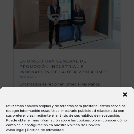
LA DIRECTORA GENERAL DE
PROMOCIÓN INDUSTRIAL E
INNOVACIÓN DE LA DGA VISITA UMEC
NOTICIAS
Encantados de recibir en Umec a Mar Paños,
directora General de Promoción Industrial e
Innovación del Gobierno de Aragón. Una mañana
muy productiva repasando planes de mejora y
Utilizamos cookies propias y de terceros para prestar nuestros servicios,
poniendo sobre la mesa nuevas iniciativas e ideas
recoger información estadística, mostrarle publicidad relacionada con
muy interesantes. Todo el equipo Umec...
sus preferencias mediante el análisis de sus hábitos de navegación.
Puede obtener más información sobre las cookies, o bien conocer cómo
cambiar la configuración en nuestra
Política de Cookies
.
Aviso legal
|
Política de privacidad