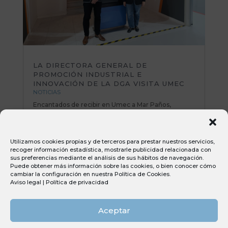
LA DIRECTORA GENERAL DE
PROMOCIÓN INDUSTRIAL E
INNOVACIÓN DE LA DGA VISITA UMEC
NOTICIAS
Encantados de recibir en Umec a Mar Paños,
directora General de Promoción Industrial e
Innovación del Gobierno de Aragón. Una mañana
muy productiva repasando planes de mejora y
Utilizamos cookies propias y de terceros para prestar nuestros servicios,
poniendo sobre la mesa nuevas iniciativas e ideas
recoger información estadística, mostrarle publicidad relacionada con
muy interesantes. Todo el equipo Umec...
sus preferencias mediante el análisis de sus hábitos de navegación.
Puede obtener más información sobre las cookies, o bien conocer cómo
cambiar la configuración en nuestra
Política de Cookies
.
Aviso legal
|
Política de privacidad
Aceptar