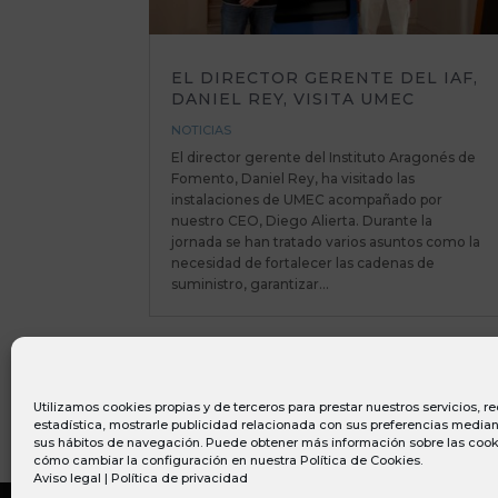
EL DIRECTOR GERENTE DEL IAF,
DANIEL REY, VISITA UMEC
NOTICIAS
El director gerente del Instituto Aragonés de
Fomento, Daniel Rey, ha visitado las
instalaciones de UMEC acompañado por
nuestro CEO, Diego Alierta. Durante la
jornada se han tratado varios asuntos como la
necesidad de fortalecer las cadenas de
suministro, garantizar...
Utilizamos cookies propias y de terceros para prestar nuestros servicios, 
estadística, mostrarle publicidad relacionada con sus preferencias mediant
sus hábitos de navegación. Puede obtener más información sobre las cook
cómo cambiar la configuración en nuestra
Política de Cookies
.
Aviso legal
|
Política de privacidad