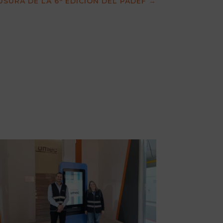
USURA DE LA 6ª EDICIÓN DEL PADEF
→