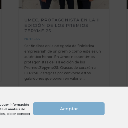
UMEC, PROTAGONISTA EN LA II
EDICIÓN DE LOS PREMIOS
ZEPYME 25
NOTICIAS
Ser finalista en la categoría de “Iniciativa
empresarial” de un premio como este es un
auténtico honor. En Umec nos sentimos
protagonistas de la II edición de los
PremiosZepyme25. Gracias de corazón a
CEPYME Zaragoza por convocar estos
galardones que ponen en valor el...
recoger información
Aceptar
e el análisis de
ies, o bien conocer