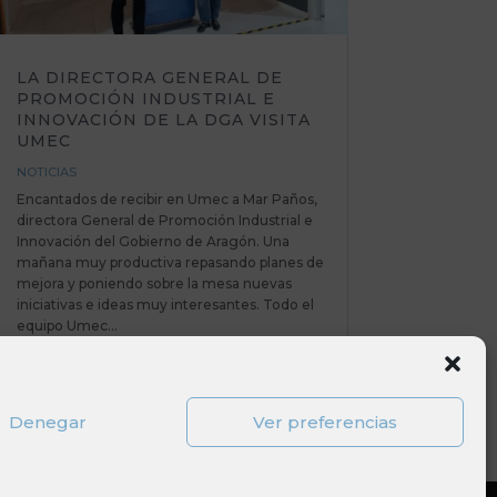
LA DIRECTORA GENERAL DE
PROMOCIÓN INDUSTRIAL E
INNOVACIÓN DE LA DGA VISITA
UMEC
NOTICIAS
Encantados de recibir en Umec a Mar Paños,
directora General de Promoción Industrial e
Innovación del Gobierno de Aragón. Una
mañana muy productiva repasando planes de
mejora y poniendo sobre la mesa nuevas
iniciativas e ideas muy interesantes. Todo el
equipo Umec...
Denegar
Ver preferencias