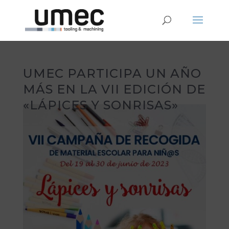
UMEC PARTICIPA UN AÑO
MÁS EN LA VII EDICIÓN DE
«LÁPICES Y SONRISAS»