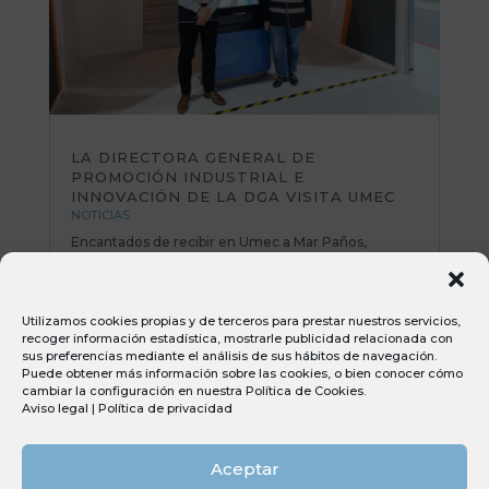
LA DIRECTORA GENERAL DE
PROMOCIÓN INDUSTRIAL E
INNOVACIÓN DE LA DGA VISITA UMEC
NOTICIAS
Encantados de recibir en Umec a Mar Paños,
directora General de Promoción Industrial e
Innovación del Gobierno de Aragón. Una mañana
muy productiva repasando planes de mejora y
Utilizamos cookies propias y de terceros para prestar nuestros servicios,
poniendo sobre la mesa nuevas iniciativas e ideas
recoger información estadística, mostrarle publicidad relacionada con
muy interesantes. Todo el equipo Umec...
sus preferencias mediante el análisis de sus hábitos de navegación.
Puede obtener más información sobre las cookies, o bien conocer cómo
cambiar la configuración en nuestra
Política de Cookies
.
Aviso legal
|
Política de privacidad
Aceptar