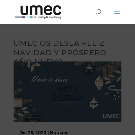
UMEC OS DESEA FELIZ
NAVIDAD Y PRÓSPERO
AÑO NUEVO
Dic 25, 2022
|
Noticias