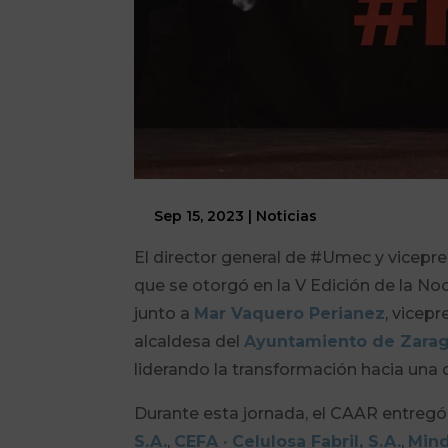
Sep 15, 2023
|
Noticias
El director general de #Umec y vicepr
que se otorgó en la V Edición de la N
junto a
Mar Vaquero Perianez
, vicep
alcaldesa del
Ayuntamiento de Zara
liderando la transformación hacia una 
Durante esta jornada, el CAAR entregó
S.A.
,
CEFA · Celulosa Fabril, S.A.
,
Mind