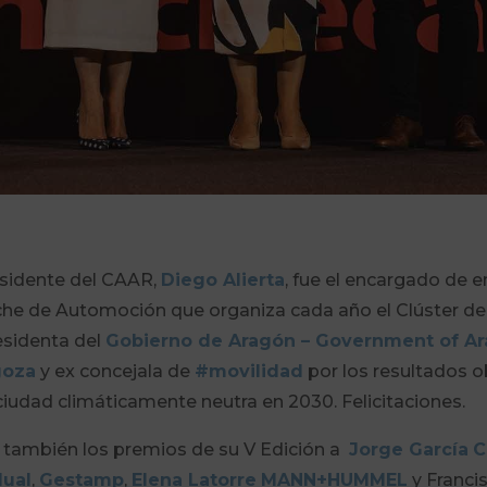
esidente del CAAR,
Diego Alierta
, fue el encargado de 
oche de Automoción que organiza cada año el Clúster d
residenta del
Gobierno de Aragón – Government of A
goza
y ex concejala de
#movilidad
por los resultados o
ciudad climáticamente neutra en 2030. Felicitaciones.
 también los premios de su V Edición a
Jorge García
C
ual
,
Gestamp
,
Elena Latorre
MANN+HUMMEL
y Francis