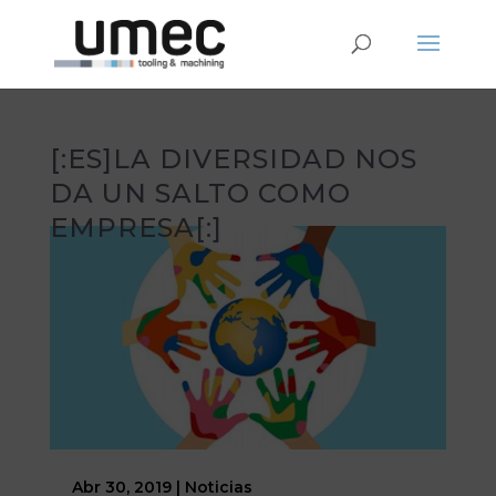
[:ES]LA DIVERSIDAD NOS
DA UN SALTO COMO
EMPRESA[:]
Abr 30, 2019
|
Noticias