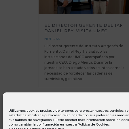
EL DIRECTOR GERENTE DEL IAF,
DANIEL REY, VISITA UMEC
NOTICIAS
El director gerente del Instituto Aragonés de
Fomento, Daniel Rey, ha visitado las
instalaciones de UMEC acompañado por
nuestro CEO, Diego Alierta. Durante la
jornada se han tratado varios asuntos como la
necesidad de fortalecer las cadenas de
suministro, garantizar...
Utilizamos cookies propias y de terceros para prestar nuestros servicios, 
estadística, mostrarle publicidad relacionada con sus preferencias mediant
sus hábitos de navegación. Puede obtener más información sobre las cook
cómo cambiar la configuración en nuestra
Política de Cookies
.