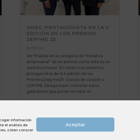
UMEC, PROTAGONISTA EN LA II
EDICIÓN DE LOS PREMIOS
ZEPYME 25
NOTICIAS
Ser finalista en la categoría de “Iniciativa
empresarial” de un premio como este es un
auténtico honor. En Umec nos sentimos
protagonistas de la II edición de los
PremiosZepyme25. Gracias de corazón a
CEPYME Zaragoza por convocar estos
galardones que ponen en valor el...
recoger información
Aceptar
e el análisis de
ies, o bien conocer