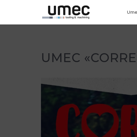
Ume
UMEC «CORRE