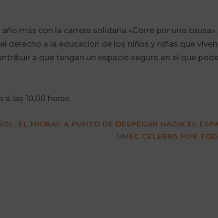
 más con la carrera solidaria «Corre por una causa». E
l derecho a la educación de los niños y niñas que viven
ribuir a que tengan un espacio seguro en el que poder j
 a las 10,00 horas.
ÑOL, EL MIURA1, A PUNTO DE DESPEGAR HACIA EL ESP
UMEC CELEBRA POR TOD