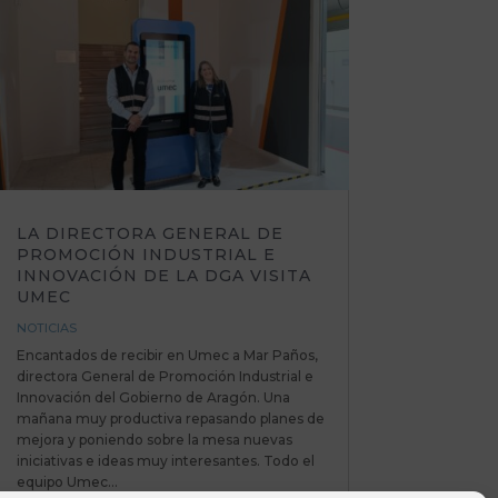
LA DIRECTORA GENERAL DE
PROMOCIÓN INDUSTRIAL E
INNOVACIÓN DE LA DGA VISITA
UMEC
NOTICIAS
Encantados de recibir en Umec a Mar Paños,
directora General de Promoción Industrial e
Innovación del Gobierno de Aragón. Una
mañana muy productiva repasando planes de
mejora y poniendo sobre la mesa nuevas
iniciativas e ideas muy interesantes. Todo el
equipo Umec...