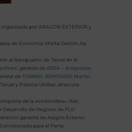
ndo», organizada por ARAGON EXTERIOR y
ejera de Economía, Marta Gastón, ha
tir al Aeropuerto de Teruel en el
artínez
, gerente de
AERA – Aragonian
eneral de
TARMAC AEROSAVE
,
Martin
eruel y Patricia Utrillas, directora
onquista de la estratosfera». Han
de Desarrollo de Negocio de
PLD
, director gerente de Aragón Exterior.
l Comisionado para el Perte