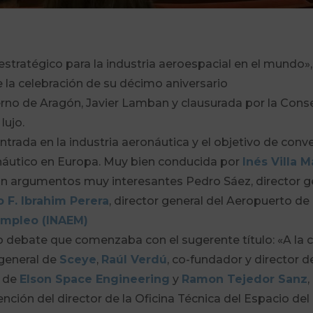
e estratégico para la industria aeroespacial en el mu
e la celebración de su décimo aniversario
erno de Aragón, Javier Lamban y clausurada por la Cons
lujo.
rada en la industria aeronáutica y el objetivo de conver
áutico en Europa. Muy bien conducida por
Inés Villa M
n argumentos muy interesantes Pedro Sáez, director g
o F. Ibrahim Perera
, director general del Aeropuerto de T
Empleo (INAEM)
o debate que comenzaba con el sugerente título: «A la c
 general de
Sceye
,
Raúl Verdú
, co-fundador y director 
r de
Elson Space Engineering
y
Ramon Tejedor Sanz
ención del director de la Oficina Técnica del Espacio de