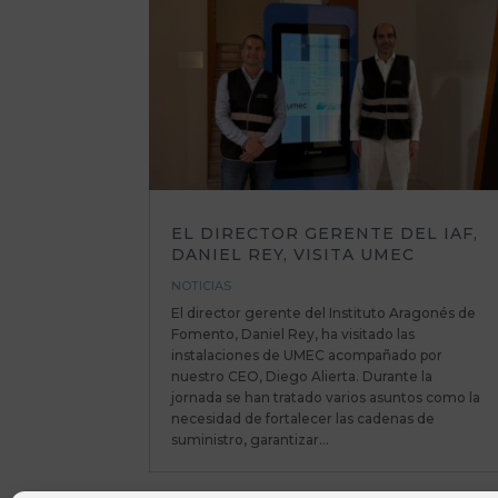
EL DIRECTOR GERENTE DEL IAF,
DANIEL REY, VISITA UMEC
NOTICIAS
El director gerente del Instituto Aragonés de
Fomento, Daniel Rey, ha visitado las
instalaciones de UMEC acompañado por
nuestro CEO, Diego Alierta. Durante la
jornada se han tratado varios asuntos como la
necesidad de fortalecer las cadenas de
suministro, garantizar...