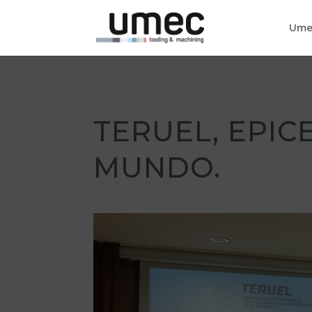
Ume
TERUEL, EPIC
MUNDO.