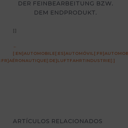
DER FEINBEARBEITUNG BZW.
DEM ENDPRODUKT.
[:]
←
[:EN]AUTOMOBILE[:ES]AUTOMÓVIL[:FR]AUTOMOB
[:FR]AÉRONAUTIQUE[:DE]LUFTFAHRTINDUSTRIE[:]
ARTÍCULOS RELACIONADOS