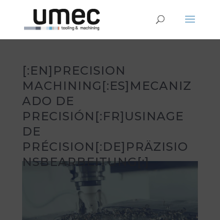
[:EN]PRECISION
MACHINING[:ES]MECANIZ
ADO DE
PRECISIÓN[:FR]USINAGE
DE
PRÉCISION[:DE]PRÄZISIO
NSBEARBEITUNG[:]