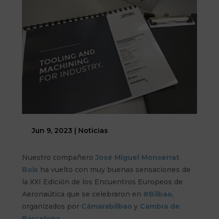
Jun 9, 2023
|
Noticias
Nuestro compañero
José Miguel Monserrat
Boix
ha vuelto con muy buenas sensaciones de
la XXI Edición de los Encuentros Europeos de
Aeronaútica que se celebraron en
#Bilbao
,
organizados por
Cámarabilbao
y
Cambra de
Barcelona