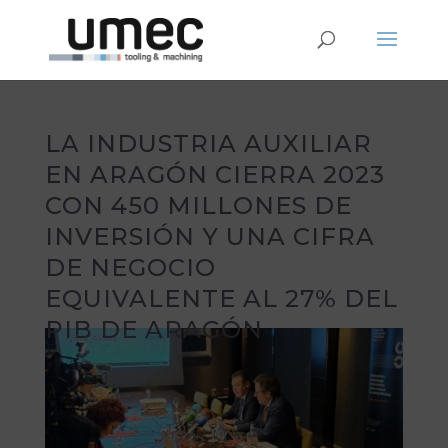
LA INDUSTRIA AUXILIAR
EN ARAGÓN CIERRA 2023
CON 450 MILLONES DE
INVERSIÓN Y UNA CIFRA
DE NEGOCIO
EQUIVALENTE AL 27% DEL
PIB DE ARAGÓN