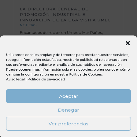
LA DIRECTORA GENERAL DE
PROMOCIÓN INDUSTRIAL E
INNOVACIÓN DE LA DGA VISITA UMEC
NOTICIAS
Encantados de recibir en Umec a Mar Paños,
directora General de Promoción Industrial e
Innovación del Gobierno de Aragón. Una mañana
muy productiva repasando planes de mejora y
Utilizamos cookies propias y de terceros para prestar nuestros servicios,
poniendo sobre la mesa nuevas iniciativas e ideas
recoger información estadística, mostrarle publicidad relacionada con
muy interesantes. Todo el equipo Umec...
sus preferencias mediante el análisis de sus hábitos de navegación.
Puede obtener más información sobre las cookies, o bien conocer cómo
cambiar la configuración en nuestra
Política de Cookies
.
Aviso legal
|
Política de privacidad
Aceptar
Denegar
Diseñado por
Elegant Themes
| Desarrollado
Ver preferencias
por
WordPress