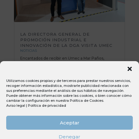
LA DIRECTORA GENERAL DE
PROMOCIÓN INDUSTRIAL E
INNOVACIÓN DE LA DGA VISITA UMEC
NOTICIAS
Encantados de recibir en Umec a Mar Paños,
directora General de Promoción Industrial e
Innovación del Gobierno de Aragón. Una mañana
muy productiva repasando planes de mejora y
Utilizamos cookies propias y de terceros para prestar nuestros servicios,
poniendo sobre la mesa nuevas iniciativas e ideas
recoger información estadística, mostrarle publicidad relacionada con
muy interesantes. Todo el equipo Umec...
sus preferencias mediante el análisis de sus hábitos de navegación.
Puede obtener más información sobre las cookies, o bien conocer cómo
cambiar la configuración en nuestra
Política de Cookies
.
Aviso legal
|
Política de privacidad
Aceptar
Denegar