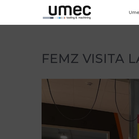
Ume
FEMZ VISITA 