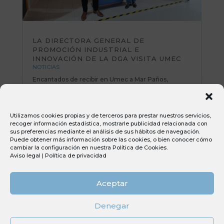
LA DIRECTORA GENERAL DE
PROMOCIÓN INDUSTRIAL E
INNOVACIÓN DE LA DGA VISITA UMEC
NOTICIAS
Encantados de recibir en Umec a Mar Paños,
directora General de Promoción Industrial e
Innovación del Gobierno de Aragón. Una mañana
muy productiva repasando planes de mejora y
Utilizamos cookies propias y de terceros para prestar nuestros servicios,
poniendo sobre la mesa nuevas iniciativas e ideas
recoger información estadística, mostrarle publicidad relacionada con
muy interesantes. Todo el equipo Umec...
sus preferencias mediante el análisis de sus hábitos de navegación.
Puede obtener más información sobre las cookies, o bien conocer cómo
cambiar la configuración en nuestra
Política de Cookies
.
Aviso legal
|
Política de privacidad
Aceptar
Denegar