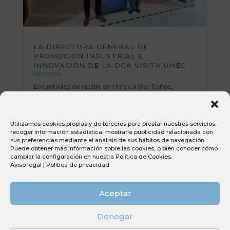
LA DIRECTORA GENERAL DE
PROMOCIÓN INDUSTRIAL E
INNOVACIÓN DE LA DGA VISITA UMEC
NOTICIAS
Encantados de recibir en Umec a Mar Paños,
directora General de Promoción Industrial e
Innovación del Gobierno de Aragón. Una mañana
muy productiva repasando planes de mejora y
Utilizamos cookies propias y de terceros para prestar nuestros servicios,
poniendo sobre la mesa nuevas iniciativas e ideas
recoger información estadística, mostrarle publicidad relacionada con
muy interesantes. Todo el equipo Umec...
sus preferencias mediante el análisis de sus hábitos de navegación.
Puede obtener más información sobre las cookies, o bien conocer cómo
cambiar la configuración en nuestra
Política de Cookies
.
Aviso legal
|
Política de privacidad
Aceptar
Denegar