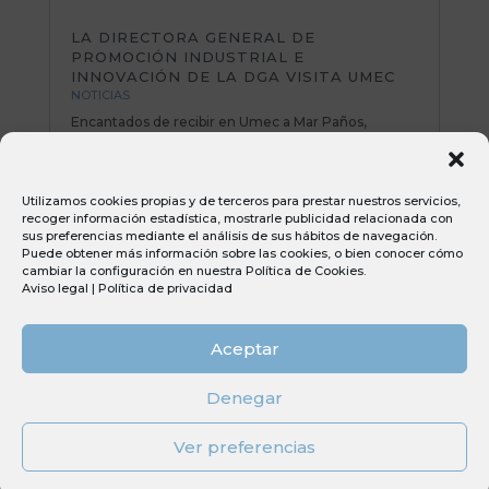
LA DIRECTORA GENERAL DE
PROMOCIÓN INDUSTRIAL E
INNOVACIÓN DE LA DGA VISITA UMEC
NOTICIAS
Encantados de recibir en Umec a Mar Paños,
directora General de Promoción Industrial e
Innovación del Gobierno de Aragón. Una mañana
muy productiva repasando planes de mejora y
Utilizamos cookies propias y de terceros para prestar nuestros servicios,
poniendo sobre la mesa nuevas iniciativas e ideas
recoger información estadística, mostrarle publicidad relacionada con
muy interesantes. Todo el equipo Umec...
sus preferencias mediante el análisis de sus hábitos de navegación.
Puede obtener más información sobre las cookies, o bien conocer cómo
cambiar la configuración en nuestra
Política de Cookies
.
Aviso legal
|
Política de privacidad
Aceptar
Denegar
Diseñado por
Elegant Themes
| Desarrollado
Ver preferencias
por
WordPress