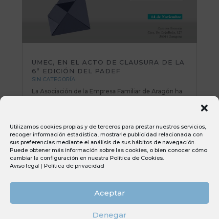
UMEC, EN EL ACTO DE CLAUSURA DE LA
6ª EDICIÓN DEL PADEF
SIN CATEGORÍA
La Asociación de la Empresa Familiar de Aragón ha
invitado al director general de UMEC, Diego Alierta
a participar en el acto de clausura de la 6ª Edición
del #PADEF (Programa de Análisis y Dirección de
Utilizamos cookies propias y de terceros para prestar nuestros servicios,
Empresa Familiar), organizado por AEFA junto
recoger información estadística, mostrarle publicidad relacionada con
a Fundación Ibercaja...
sus preferencias mediante el análisis de sus hábitos de navegación.
Puede obtener más información sobre las cookies, o bien conocer cómo
cambiar la configuración en nuestra
Política de Cookies
.
Aviso legal
|
Política de privacidad
Aceptar
Denegar