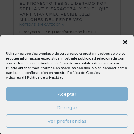
EL PROYECTO TESIS, LIDERADO POR
STELLANTIS ZARAGOZA, Y EN EL QUE
PARTICIPA UMEC RECIBE 52,21
MILLONES DEL PERTE VEC
NOTICIAS
,
SIN CATEGORÍA
El proyecto TESIS (Transformación hacia la
electromovilidad y sostenibilidad industrial
Stellantis) que lidera la fábrica de Opel España en
Figueruelas, y en el que participa UMEC, ha
Utilizamos cookies propias y de terceros para prestar nuestros servicios,
conseguido finalmente 52,21 millones de euros, en
recoger información estadística, mostrarle publicidad relacionada con
el primero de los Perte (Proyectos...
sus preferencias mediante el análisis de sus hábitos de navegación.
Puede obtener más información sobre las cookies, o bien conocer cómo
cambiar la configuración en nuestra
Política de Cookies
.
Aviso legal
|
Política de privacidad
Aceptar
Denegar
Diseñado por
Elegant Themes
| Desarrollado
Ver preferencias
por
WordPress