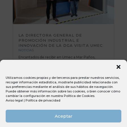
LA DIRECTORA GENERAL DE
PROMOCIÓN INDUSTRIAL E
INNOVACIÓN DE LA DGA VISITA UMEC
NOTICIAS
Encantados de recibir en Umec a Mar Paños,
directora General de Promoción Industrial e
Innovación del Gobierno de Aragón. Una mañana
muy productiva repasando planes de mejora y
Utilizamos cookies propias y de terceros para prestar nuestros servicios,
poniendo sobre la mesa nuevas iniciativas e ideas
recoger información estadística, mostrarle publicidad relacionada con
muy interesantes. Todo el equipo Umec...
sus preferencias mediante el análisis de sus hábitos de navegación.
Puede obtener más información sobre las cookies, o bien conocer cómo
cambiar la configuración en nuestra
Política de Cookies
.
Aviso legal
|
Política de privacidad
Aceptar