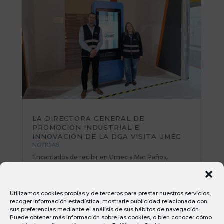
LA DIRECTORA GENERAL DE
PROMOCIÓN INDUSTRIAL E
INNOVACIÓN DE LA DGA VISITA UMEC
NOTICIAS
Encantados de recibir en Umec a Mar Paños,
directora General de Promoción Industrial e
Innovación del Gobierno de Aragón. Una mañana
muy productiva repasando planes de mejora y
Utilizamos cookies propias y de terceros para prestar nuestros servicios,
poniendo sobre la mesa nuevas iniciativas e ideas
recoger información estadística, mostrarle publicidad relacionada con
muy interesantes. Todo el equipo Umec...
sus preferencias mediante el análisis de sus hábitos de navegación.
Puede obtener más información sobre las cookies, o bien conocer cómo