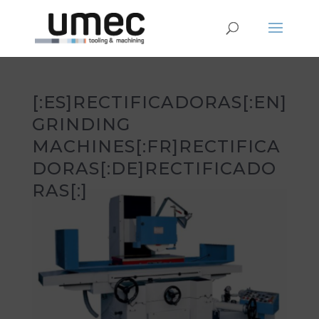
[:ES]RECTIFICADORAS[:EN]
GRINDING
MACHINES[:FR]RECTIFICA
DORAS[:DE]RECTIFICADO
RAS[:]