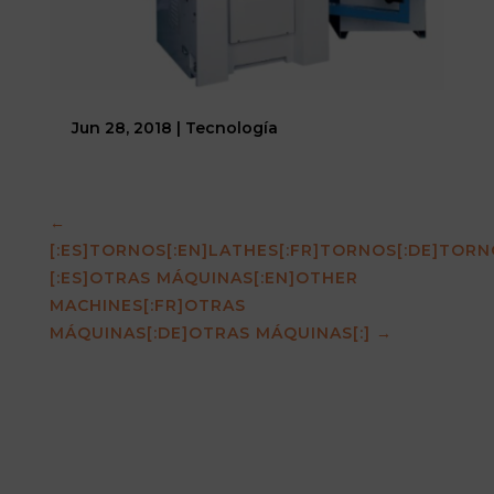
Jun 28, 2018
|
Tecnología
←
[:ES]TORNOS[:EN]LATHES[:FR]TORNOS[:DE]TORNO
[:ES]OTRAS MÁQUINAS[:EN]OTHER
MACHINES[:FR]OTRAS
MÁQUINAS[:DE]OTRAS MÁQUINAS[:]
→