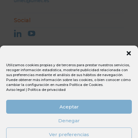
umec@umec.es
Social
Aviso Legal
Utilizamos cookies propias y de terceros para prestar nuestros servicios,
Condiciones generales de compra
recoger información estadística, mostrarle publicidad relacionada con
Condiciones generales de venta
sus preferencias mediante el análisis de sus hábitos de navegación.
Puede obtener más información sobre las cookies, o bien conocer cómo
Canal ético
cambiar la configuración en nuestra
Política de Cookies
.
Política de privacidad
Aviso legal
|
Política de privacidad
Política de cookies
Aceptar
Sostenibilidad
PERTE
Denegar
Tdi
Ver preferencias