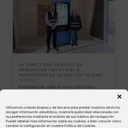
LA DIRECTORA GENERAL DE
PROMOCIÓN INDUSTRIAL E
INNOVACIÓN DE LA DGA VISITA UMEC
NOTICIAS
Encantados de recibir en Umec a Mar Paños,
directora General de Promoción Industrial e
Innovación del Gobierno de Aragón. Una mañana
muy productiva repasando planes de mejora y
Utilizamos cookies propias y de terceros para prestar nuestros servicios,
poniendo sobre la mesa nuevas iniciativas e ideas
recoger información estadística, mostrarle publicidad relacionada con
muy interesantes. Todo el equipo Umec...
sus preferencias mediante el análisis de sus hábitos de navegación.
Puede obtener más información sobre las cookies, o bien conocer cómo
cambiar la configuración en nuestra
Política de Cookies
.