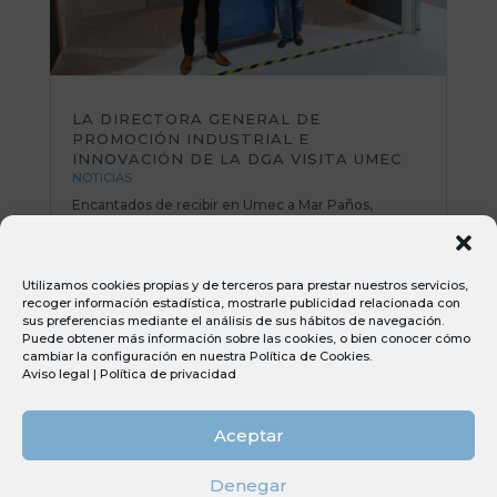
LA DIRECTORA GENERAL DE
PROMOCIÓN INDUSTRIAL E
INNOVACIÓN DE LA DGA VISITA UMEC
NOTICIAS
Encantados de recibir en Umec a Mar Paños,
directora General de Promoción Industrial e
Innovación del Gobierno de Aragón. Una mañana
muy productiva repasando planes de mejora y
Utilizamos cookies propias y de terceros para prestar nuestros servicios,
poniendo sobre la mesa nuevas iniciativas e ideas
recoger información estadística, mostrarle publicidad relacionada con
muy interesantes. Todo el equipo Umec...
sus preferencias mediante el análisis de sus hábitos de navegación.
Puede obtener más información sobre las cookies, o bien conocer cómo
cambiar la configuración en nuestra
Política de Cookies
.
Aviso legal
|
Política de privacidad
Aceptar
Denegar