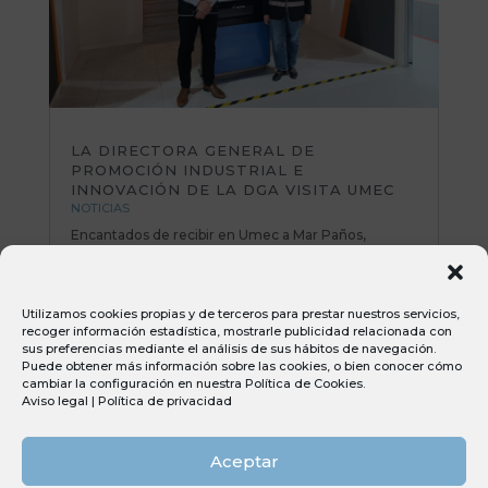
LA DIRECTORA GENERAL DE
PROMOCIÓN INDUSTRIAL E
INNOVACIÓN DE LA DGA VISITA UMEC
NOTICIAS
Encantados de recibir en Umec a Mar Paños,
directora General de Promoción Industrial e
Innovación del Gobierno de Aragón. Una mañana
muy productiva repasando planes de mejora y
Utilizamos cookies propias y de terceros para prestar nuestros servicios,
poniendo sobre la mesa nuevas iniciativas e ideas
recoger información estadística, mostrarle publicidad relacionada con
muy interesantes. Todo el equipo Umec...
sus preferencias mediante el análisis de sus hábitos de navegación.
Puede obtener más información sobre las cookies, o bien conocer cómo
cambiar la configuración en nuestra
Política de Cookies
.
Aviso legal
|
Política de privacidad
Aceptar