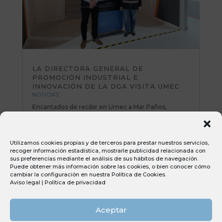
LA DIRECTORA GENERAL DE
PROMOCIÓN INDUSTRIAL E
INNOVACIÓN DE LA DGA VISITA UMEC
NOTICIAS
Encantados de recibir en Umec a Mar Paños,
directora General de Promoción Industrial e
Innovación del Gobierno de Aragón. Una mañana
muy productiva repasando planes de mejora y
Utilizamos cookies propias y de terceros para prestar nuestros servicios,
poniendo sobre la mesa nuevas iniciativas e ideas
recoger información estadística, mostrarle publicidad relacionada con
muy interesantes. Todo el equipo Umec...
sus preferencias mediante el análisis de sus hábitos de navegación.
Puede obtener más información sobre las cookies, o bien conocer cómo
cambiar la configuración en nuestra
Política de Cookies
.
Aviso legal
|
Política de privacidad
Aceptar