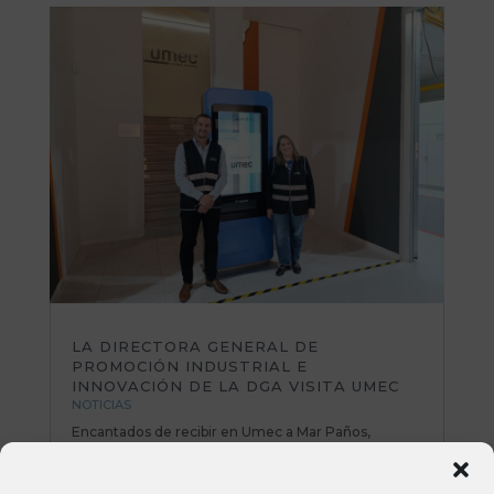
LA DIRECTORA GENERAL DE
PROMOCIÓN INDUSTRIAL E
INNOVACIÓN DE LA DGA VISITA UMEC
NOTICIAS
Encantados de recibir en Umec a Mar Paños,
directora General de Promoción Industrial e
Innovación del Gobierno de Aragón. Una mañana