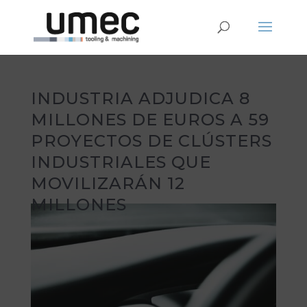
INDUSTRIA ADJUDICA 8
MILLONES DE EUROS A 59
PROYECTOS DE CLÚSTERS
INDUSTRIALES QUE
MOVILIZARÁN 12
MILLONES